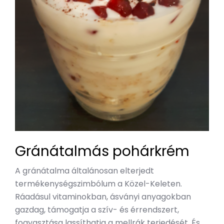
Gránátalmás pohárkrém
A gránátalma általánosan elterjedt
termékenységszimbólum a Közel-Keleten.
Ráadásul vitaminokban, ásványi anyagokban
gazdag, támogatja a szív- és érrendszert,
fogyasztása lassíthatja a mellrák terjedését. És