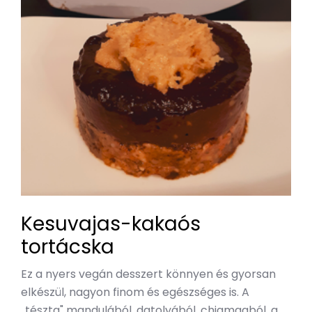
Kesuvajas-kakaós
tortácska
Ez a nyers vegán desszert könnyen és gyorsan
elkészül, nagyon finom és egészséges is. A
,,tészta" mandulából, datolyából, chiamagból, a