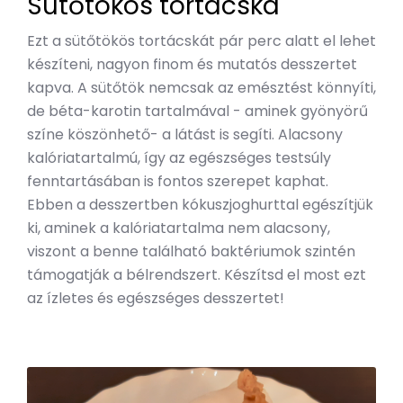
Sütőtökös tortácska
Ezt a sütőtökös tortácskát pár perc alatt el lehet
készíteni, nagyon finom és mutatós desszertet
kapva. A sütőtök nemcsak az emésztést könnyíti,
de béta-karotin tartalmával - aminek gyönyörű
színe köszönhető- a látást is segíti. Alacsony
kalóriatartalmú, így az egészséges testsúly
fenntartásában is fontos szerepet kaphat.
Ebben a desszertben kókuszjoghurttal egészítjük
ki, aminek a kalóriatartalma nem alacsony,
viszont a benne található baktériumok szintén
támogatják a bélrendszert. Készítsd el most ezt
az ízletes és egészséges desszertet!