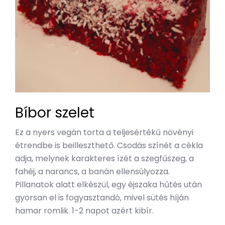
Bíbor szelet
Ez a nyers vegán torta a teljesértékű növényi
étrendbe is beilleszthető. Csodás színét a cékla
adja, melynek karakteres ízét a szegfűszeg, a
fahéj, a narancs, a banán ellensúlyozza.
Pillanatok alatt elkészül, egy éjszaka hűtés után
gyorsan el is fogyasztandó, mivel sütés híján
hamar romlik. 1-2 napot azért kibír.