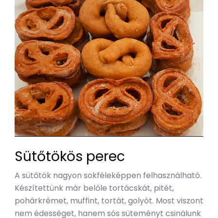
Sütőtökös perec
A sütőtök nagyon sokféleképpen felhasználható.
Készítettünk már belőle tortácskát, pitét,
pohárkrémet, muffint, tortát, golyót. Most viszont
nem édességet, hanem sós süteményt csinálunk