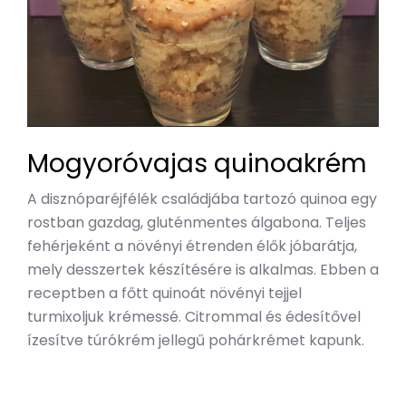
Mogyoróvajas quinoakrém
A disznóparéjfélék családjába tartozó quinoa egy
rostban gazdag, gluténmentes álgabona. Teljes
fehérjeként a növényi étrenden élők jóbarátja,
mely desszertek készítésére is alkalmas. Ebben a
receptben a főtt quinoát növényi tejjel
turmixoljuk krémessé. Citrommal és édesítővel
ízesítve túrókrém jellegű pohárkrémet kapunk.