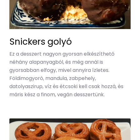
Snickers golyó
Ez a desszert nagyon gyorsan elkészíthető
néhány alapanyagból, és még annál is
gyorsabban elfogy, mivel annyira ízletes.
Földimogyoró, mandula, zabpehely,
datolyaszirup, víz és étcsoki kell csak hozzá, és
máris kész a finom, vegán desszertünk.