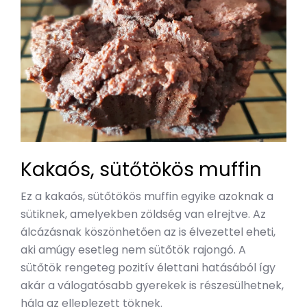
Kakaós, sütőtökös muffin
Ez a kakaós, sütőtökös muffin egyike azoknak a
sütiknek, amelyekben zöldség van elrejtve. Az
álcázásnak köszönhetően az is élvezettel eheti,
aki amúgy esetleg nem sütőtök rajongó. A
sütőtök rengeteg pozitív élettani hatásából így
akár a válogatósabb gyerekek is részesülhetnek,
hála az elleplezett töknek.