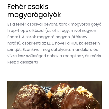
Fehér csokis
mogyorógolyók
Ez a fehér csokival bevont, török mogyorós golyó
hipp-hopp elkészül (és el is fogy, mivel nagyon
finom). A török mogyoró nagyon jótékony
hatású, csökkenti az LDL, növeli a HDL koleszterin
szintjét. Ezenkívül még datolyára, mandulára és
vízre lesz szükséged ehhez a recepthez, és máris
kész a desszert!