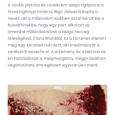
A csokis piskóta és csokikrém alapú rigójancsi a
híres cigányprímásról, Rigó Jánosról kapta a
nevét, aki a millennium évében azzal került be a
bulvárhírekbe, hogy egy párt alkotott az
amerikai milliárdosnővel, a belga herceg
feleségével, Clara Warddal. Ez a történet ihletett
meg egy korabeli cukrászt, aki kreálmányát a
zenészről nevezte el. A sütemény és a história az
én fantáziámat is megmozgatta, megpróbáltam
vegánosítani, ami egészen egyszerűen ment.