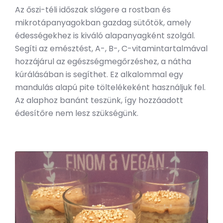
Az őszi-téli időszak slágere a rostban és
mikrotápanyagokban gazdag sütőtök, amely
édességekhez is kiváló alapanyagként szolgál.
Segíti az emésztést, A-, B-, C-vitamintartalmával
hozzájárul az egészségmegőrzéshez, a nátha
kúrálásában is segíthet. Ez alkalommal egy
mandulás alapú pite töltelékeként használjuk fel.
Az alaphoz banánt teszünk, így hozzáadott
édesítőre nem lesz szükségünk.