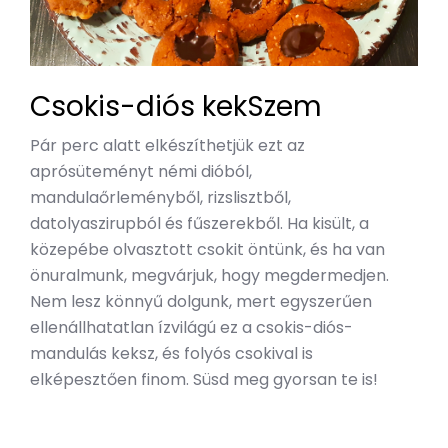
Csokis-diós kekSzem
Pár perc alatt elkészíthetjük ezt az
aprósüteményt némi dióból,
mandulaőrleményből, rizslisztből,
datolyaszirupból és fűszerekből. Ha kisült, a
közepébe olvasztott csokit öntünk, és ha van
önuralmunk, megvárjuk, hogy megdermedjen.
Nem lesz könnyű dolgunk, mert egyszerűen
ellenállhatatlan ízvilágú ez a csokis-diós-
mandulás keksz, és folyós csokival is
elképesztően finom. Süsd meg gyorsan te is!