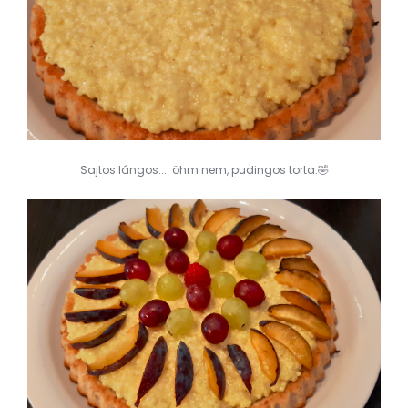
Sajtos lángos.... öhm nem, pudingos torta.🤣