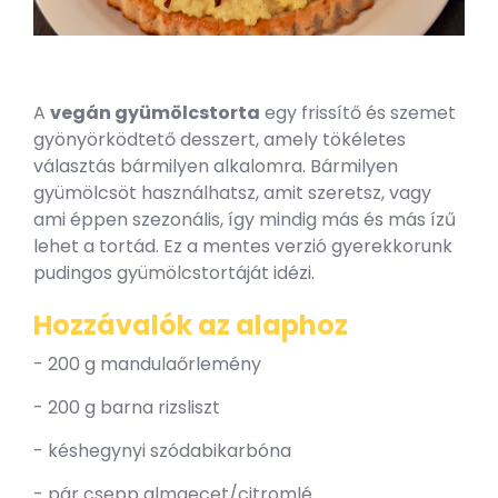
A
vegán gyümölcstorta
egy frissítő és szemet
gyönyörködtető desszert, amely tökéletes
választás bármilyen alkalomra. Bármilyen
gyümölcsöt használhatsz, amit szeretsz, vagy
ami éppen szezonális, így mindig más és más ízű
lehet a tortád. Ez a mentes verzió gyerekkorunk
pudingos gyümölcstortáját idézi.
Hozzávalók az alaphoz
- 200 g mandulaőrlemény
- 200 g barna rizsliszt
- késhegynyi szódabikarbóna
- pár csepp almaecet/citromlé