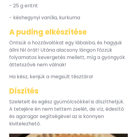
- 25 g eritrit
- késhegynyi vanília, kurkuma
A puding elkészítése
Öntsük a hozzávalókat egy lábasba, és hagyjuk
állni fél órát! Utána alacsony lángon főzzük
folyamatos kevergetés mellett, míg a gyöngyök
áttetszővé nem válnak!
Ha kész, kenjük a megsült tésztára!
Díszítés
Szeletelt és egész gyümölcsökkel is díszíthetjük.
A tetejére én nem tettem zselét, de víz, édesítő
és agaragar segítségével az is könnyen
kivitelezhető.