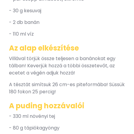
- 30 g kesuvaj
- 2 db banán
- 110 ml víz
Az alap elkészítése
Villával törjük össze teljesen a banánokat egy
tálban! Keverjük hozzá a többi összetevőt, az
ecetet a végén adjuk hozzá!
A tésztát simítsuk 26 cm-es piteformába! Süssük
180 fokon 25 percig!
A puding hozzávalói
- 330 ml növényi tej
- 80 g tápiókagyöngy