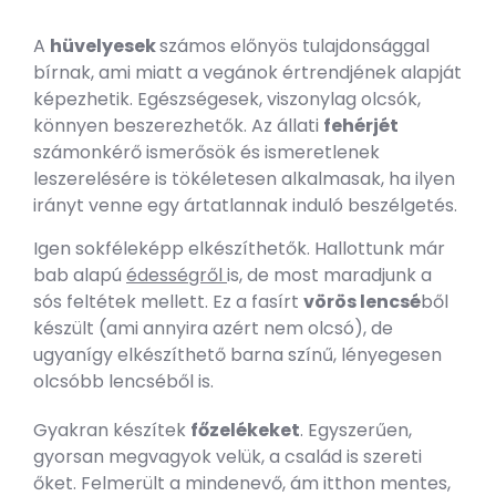
A
hüvelyesek
számos előnyös tulajdonsággal
bírnak, ami miatt a vegánok értrendjének alapját
képezhetik. Egészségesek, viszonylag olcsók,
könnyen beszerezhetők. Az állati
fehérjét
számonkérő ismerősök és ismeretlenek
leszerelésére is tökéletesen alkalmasak, ha ilyen
irányt venne egy ártatlannak induló beszélgetés.
Igen sokféleképp elkészíthetők. Hallottunk már
bab alapú
édességről
is, de most maradjunk a
sós feltétek mellett. Ez a fasírt
vörös lencsé
ből
készült (ami annyira azért nem olcsó), de
ugyanígy elkészíthető barna színű, lényegesen
olcsóbb lencséből is.
Gyakran készítek
főzelékeket
. Egyszerűen,
gyorsan megvagyok velük, a család is szereti
őket. Felmerült a mindenevő, ám itthon mentes,