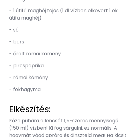
- 1 útifű maghéj tojás (1 dl vízben elkevert 1 ek.
útifű maghéj)
- só
- bors
- őrölt római kömény
- pirospaprika
- római kömény
- fokhagyma
Elkészítés:
Főzd puhára a lencsét 1,5-szeres mennyiségű
(150 ml) vízben! Ki fog sárgulni, ez normális. A
hagymát vágd apróra és dinszteld meg! Ha kicsit