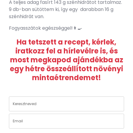
A teljes adag fasírt 143 g szénhidrátot tartalmaz.
9 db-ban sütöttem ki, így egy darabban 16 g
szénhidrát van.
Fogyasszátok egészséggel!👩‍🍳
Ha tetszett a recept, kérlek,
iratkozz fel a hírlevélre is, és
most megkapod ajándékba az
egy hétre összeállított növényi
mintaétrendemet!