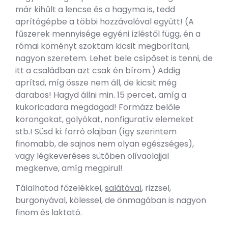
már kihűlt a lencse és a hagyma is, tedd
aprítógépbe a többi hozzávalóval együtt! (A
fűszerek mennyisége egyéni ízléstől függ, én a
római köményt szoktam kicsit megborítani,
nagyon szeretem. Lehet bele csípőset is tenni, de
itt a családban azt csak én bírom.) Addig
aprítsd, míg össze nem áll, de kicsit még
darabos! Hagyd állni min. 15 percet, amíg a
kukoricadara megdagad! Formázz belőle
korongokat, golyókat, nonfiguratív elemeket
stb.! Süsd ki: forró olajban (így szerintem
finomabb, de sajnos nem olyan egészséges),
vagy légkeveréses sütőben olívaolajjal
megkenve, amíg megpirul!
Tálalhatod főzelékkel,
salátával
, rizzsel,
burgonyával, kölessel, de önmagában is nagyon
finom és laktató.