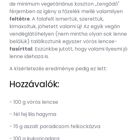
de minimum vegetáriánus koszton ,,tengődő"
férjemben az igény a főzelék mellé valamilyen
feltétre
. A falafelt ismertük, szerettük,
kimaxoltuk, jöhetett valami új! Az egyik vegán
vendéglátóhelyen (nem mintha olyan sok lenne
belőlük) találkoztunk egyszer vörös lencse-
fasírttal
. Eszünkbe jutott, hogy valami ilyesmi jó
lenne idehaza is.
A kísérletezés eredménye pedig ez lett:
Hozzávalók:
- 100 g vörös lencse
- fél fej lila hagyma
- 15 g aszalt paradicsom felkockázva
- 100 g kukoricadara